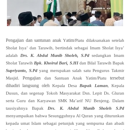
Pengajian dan santunan anak
atim
Y
/Piatu dilaksanakan setelah
Sholat Isya’ dan Tarawih, bertindak sebagai Imam Sholat Isya’
adalah
Drs. K. Abdul Munib Sholeh, S.Pd
sedangkan Imam
Sholat Tarawih
Bpk. Khoirul Bari, S.HI
dan Bilal Tarawih Bapak
Supriyanto, S.Pd
yang merupakan salah satu Pengurus Takmir
Pengajian
tersebut
Masjid.
dan Santuan Anak Yatim/Piatu
dihadiri langsung oleh
Kepala Desa
Bapak Laman
, Kepala
Dusun, dan segenap Tokoh Masyarakat Dsn. Lepit Ds. Gluran
serta Guru dan Karyawan SMK Ma’arif NU Benjeng.
Dalam
tausiyahnya Bapak
Drs. K. Abdul Munib Sholeh S.Pd
menyampaikan bahwa Sesungguhnya Al Quran yang diturunkan
kepada umat Islam sebagai petunjuk yang sempurna dan abadi